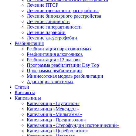
Лечение ПТСР
Лечение тревожного расстройства
Лечение биполярного расстройства
Лечение сонливости
Лечение гиперактивности
Лечение паранойи
Лечение клаустрофобии
Реабилитация
Реабилитация наркозависимых
Реабилитация алкоголиков
Реабилитация «12 шагов»
Программа реабилитации Day Top
Программы реабилитации
Миннесотская модель реабилитации
Адаптация зависимых
Статьи
Контакты
Капельницы
Капельница «Глутатион»
Капельница «Мексидол»
Капельница «Мильгамма»
Капельница «Преднизолон»
Капельница «Стерофундин изотонический»
Капельница «Церебролизин»