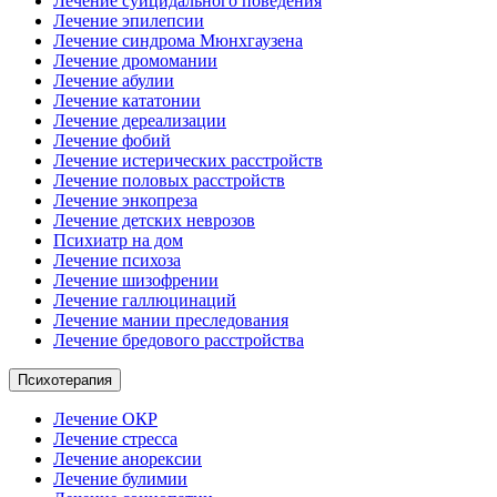
Лечение суицидального поведения
Лечение эпилепсии
Лечение синдрома Мюнхгаузена
Лечение дромомании
Лечение абулии
Лечение кататонии
Лечение дереализации
Лечение фобий
Лечение истерических расстройств
Лечение половых расстройств
Лечение энкопреза
Лечение детских неврозов
Психиатр на дом
Лечение психоза
Лечение шизофрении
Лечение галлюцинаций
Лечение мании преследования
Лечение бредового расстройства
Психотерапия
Лечение ОКР
Лечение стресса
Лечение анорексии
Лечение булимии