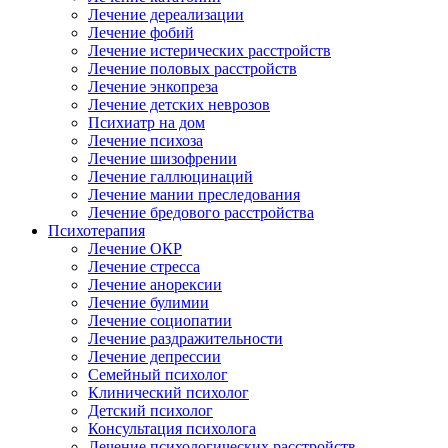
Лечение дереализации
Лечение фобий
Лечение истерических расстройств
Лечение половых расстройств
Лечение энкопреза
Лечение детских неврозов
Психиатр на дом
Лечение психоза
Лечение шизофрении
Лечение галлюцинаций
Лечение мании преследования
Лечение бредового расстройства
Психотерапия
Лечение ОКР
Лечение стресса
Лечение анорексии
Лечение булимии
Лечение социопатии
Лечение раздражительности
Лечение депрессии
Семейный психолог
Клинический психолог
Детский психолог
Консультация психолога
Лечение психологических расстройств