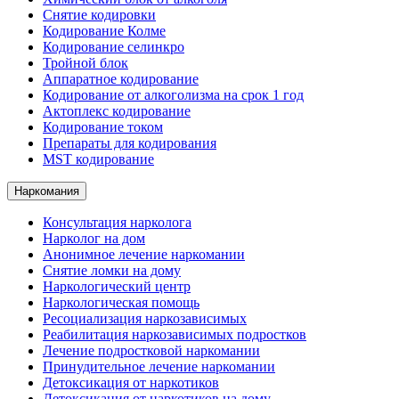
Снятие кодировки
Кодирование Колме
Кодирование селинкро
Тройной блок
Аппаратное кодирование
Кодирование от алкоголизма на срок 1 год
Актоплекс кодирование
Кодирование током
Препараты для кодирования
MST кодирование
Наркомания
Консультация нарколога
Нарколог на дом
Анонимное лечение наркомании
Снятие ломки на дому
Наркологический центр
Наркологическая помощь
Ресоциализация наркозависимых
Реабилитация наркозависимых подростков
Лечение подростковой наркомании
Принудительное лечение наркомании
Детоксикация от наркотиков
Детоксикация от наркотиков на дому