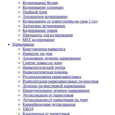
Кодирование Колме
Кодирование селинкро
Тройной блок
Аппаратное кодирование
Кодирование от алкоголизма на срок 1 год
Актоплекс кодирование
Кодирование током
Препараты для кодирования
MST кодирование
Наркомания
Консультация нарколога
Нарколог на дом
Анонимное лечение наркомании
Снятие ломки на дому
Наркологический центр
Наркологическая помощь
Ресоциализация наркозависимых
Реабилитация наркозависимых подростков
Лечение подростковой наркомании
Принудительное лечение наркомании
Детоксикация от наркотиков
Детоксикация от наркотиков на дому
Каннабиоидная детоксикация
УБОД
Капельница от наркотиков