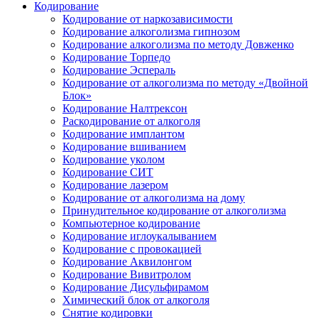
Кодирование
Кодирование от наркозависимости
Кодирование алкоголизма гипнозом
Кодирование алкоголизма по методу Довженко
Кодирование Торпедо
Кодирование Эспераль
Кодирование от алкоголизма по методу «Двойной
Блок»
Кодирование Налтрексон
Раскодирование от алкоголя
Кодирование имплантом
Кодирование вшиванием
Кодирование уколом
Кодирование СИТ
Кодирование лазером
Кодирование от алкоголизма на дому
Принудительное кодирование от алкоголизма
Компьютерное кодирование
Кодирование иглоукалыванием
Кодирование с провокацией
Кодирование Аквилонгом
Кодирование Вивитролом
Кодирование Дисульфирамом
Химический блок от алкоголя
Снятие кодировки