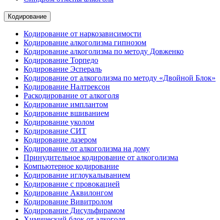
Кодирование
Кодирование от наркозависимости
Кодирование алкоголизма гипнозом
Кодирование алкоголизма по методу Довженко
Кодирование Торпедо
Кодирование Эспераль
Кодирование от алкоголизма по методу «Двойной Блок»
Кодирование Налтрексон
Раскодирование от алкоголя
Кодирование имплантом
Кодирование вшиванием
Кодирование уколом
Кодирование СИТ
Кодирование лазером
Кодирование от алкоголизма на дому
Принудительное кодирование от алкоголизма
Компьютерное кодирование
Кодирование иглоукалыванием
Кодирование с провокацией
Кодирование Аквилонгом
Кодирование Вивитролом
Кодирование Дисульфирамом
Химический блок от алкоголя