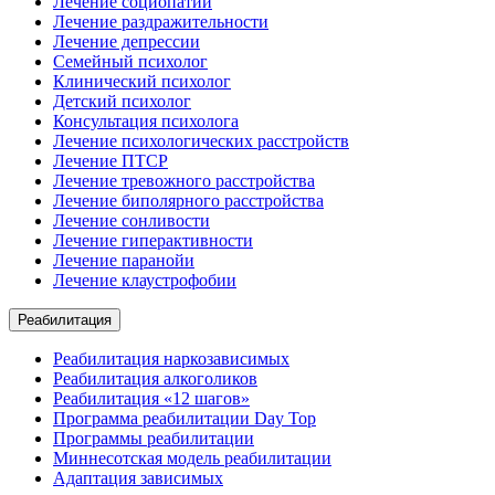
Лечение социопатии
Лечение раздражительности
Лечение депрессии
Семейный психолог
Клинический психолог
Детский психолог
Консультация психолога
Лечение психологических расстройств
Лечение ПТСР
Лечение тревожного расстройства
Лечение биполярного расстройства
Лечение сонливости
Лечение гиперактивности
Лечение паранойи
Лечение клаустрофобии
Реабилитация
Реабилитация наркозависимых
Реабилитация алкоголиков
Реабилитация «12 шагов»
Программа реабилитации Day Top
Программы реабилитации
Миннесотская модель реабилитации
Адаптация зависимых