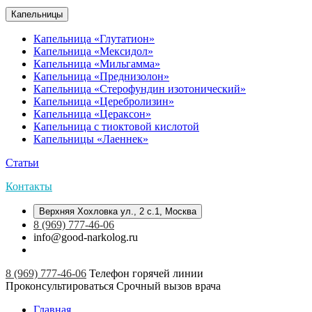
Капельницы
Капельница «Глутатион»
Капельница «Мексидол»
Капельница «Мильгамма»
Капельница «Преднизолон»
Капельница «Стерофундин изотонический»
Капельница «Церебролизин»
Капельница «Цераксон»
Капельница с тиоктовой кислотой
Капельницы «Лаеннек»
Статьи
Контакты
Верхняя Хохловка ул., 2 с.1, Москва
8 (969) 777-46-06
info@good-narkolog.ru
8 (969) 777-46-06
Телефон горячей линии
Проконсультироваться
Срочный вызов врача
Главная