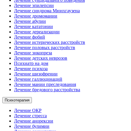
Лечение суицидального поведения
Лечение эпилепсии
Лечение синдрома Мюнхгаузена
Лечение дромомании
Лечение абулии
Лечение кататонии
Лечение дереализации
Лечение фобий
Лечение истерических расстройств
Лечение половых расстройств
Лечение энкопреза
Лечение детских неврозов
Психиатр на дом
Лечение психоза
Лечение шизофрении
Лечение галлюцинаций
Лечение мании преследования
Лечение бредового расстройства
Психотерапия
Лечение ОКР
Лечение стресса
Лечение анорексии
Лечение булимии