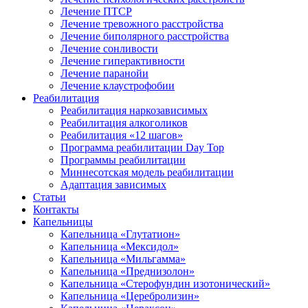
Лечение ПТСР
Лечение тревожного расстройства
Лечение биполярного расстройства
Лечение сонливости
Лечение гиперактивности
Лечение паранойи
Лечение клаустрофобии
Реабилитация
Реабилитация наркозависимых
Реабилитация алкоголиков
Реабилитация «12 шагов»
Программа реабилитации Day Top
Программы реабилитации
Миннесотская модель реабилитации
Адаптация зависимых
Статьи
Контакты
Капельницы
Капельница «Глутатион»
Капельница «Мексидол»
Капельница «Мильгамма»
Капельница «Преднизолон»
Капельница «Стерофундин изотонический»
Капельница «Церебролизин»