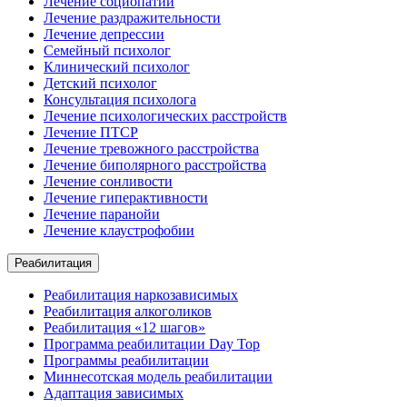
Лечение социопатии
Лечение раздражительности
Лечение депрессии
Семейный психолог
Клинический психолог
Детский психолог
Консультация психолога
Лечение психологических расстройств
Лечение ПТСР
Лечение тревожного расстройства
Лечение биполярного расстройства
Лечение сонливости
Лечение гиперактивности
Лечение паранойи
Лечение клаустрофобии
Реабилитация
Реабилитация наркозависимых
Реабилитация алкоголиков
Реабилитация «12 шагов»
Программа реабилитации Day Top
Программы реабилитации
Миннесотская модель реабилитации
Адаптация зависимых