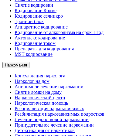
Снятие кодировки
Кодирование Колме
Кодирование селинкро
Тройной блок
Аппаратное кодирование
Кодирование от алкоголизма на срок 1 год
Актоплекс кодирование
Кодирование током
Препараты для кодирования
MST кодирование
Наркомания
Консультация нарколога
Нарколог на дом
Анонимное лечение наркомании
Снятие ломки на дому
Наркологический центр
Наркологическая помощь
Ресоциализация наркозависимых
Реабилитация наркозависимых подростков
Лечение подростковой наркомании
Принудительное лечение наркомании
Детоксикация от наркотиков
Детоксикация от наркотиков на дому