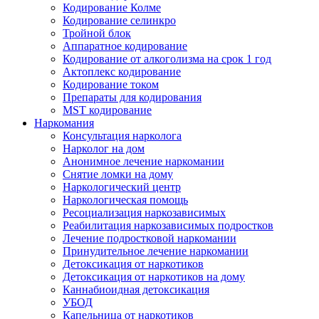
Кодирование Колме
Кодирование селинкро
Тройной блок
Аппаратное кодирование
Кодирование от алкоголизма на срок 1 год
Актоплекс кодирование
Кодирование током
Препараты для кодирования
MST кодирование
Наркомания
Консультация нарколога
Нарколог на дом
Анонимное лечение наркомании
Снятие ломки на дому
Наркологический центр
Наркологическая помощь
Ресоциализация наркозависимых
Реабилитация наркозависимых подростков
Лечение подростковой наркомании
Принудительное лечение наркомании
Детоксикация от наркотиков
Детоксикация от наркотиков на дому
Каннабиоидная детоксикация
УБОД
Капельница от наркотиков