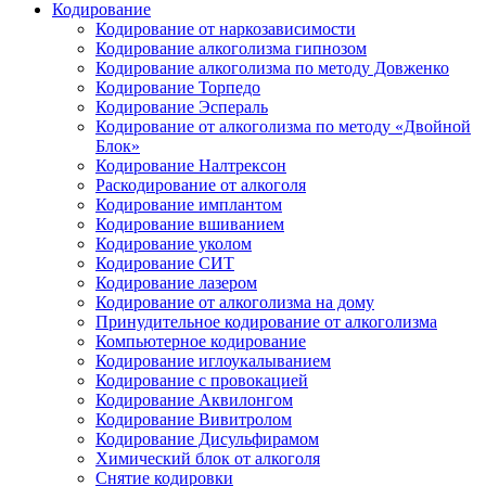
Кодирование
Кодирование от наркозависимости
Кодирование алкоголизма гипнозом
Кодирование алкоголизма по методу Довженко
Кодирование Торпедо
Кодирование Эспераль
Кодирование от алкоголизма по методу «Двойной
Блок»
Кодирование Налтрексон
Раскодирование от алкоголя
Кодирование имплантом
Кодирование вшиванием
Кодирование уколом
Кодирование СИТ
Кодирование лазером
Кодирование от алкоголизма на дому
Принудительное кодирование от алкоголизма
Компьютерное кодирование
Кодирование иглоукалыванием
Кодирование с провокацией
Кодирование Аквилонгом
Кодирование Вивитролом
Кодирование Дисульфирамом
Химический блок от алкоголя
Снятие кодировки