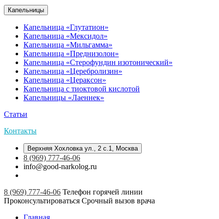
Капельницы
Капельница «Глутатион»
Капельница «Мексидол»
Капельница «Мильгамма»
Капельница «Преднизолон»
Капельница «Стерофундин изотонический»
Капельница «Церебролизин»
Капельница «Цераксон»
Капельница с тиоктовой кислотой
Капельницы «Лаеннек»
Статьи
Контакты
Верхняя Хохловка ул., 2 с.1, Москва
8 (969) 777-46-06
info@good-narkolog.ru
8 (969) 777-46-06
Телефон горячей линии
Проконсультироваться
Срочный вызов врача
Главная