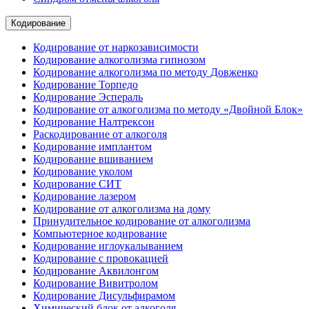
Кодирование
Кодирование от наркозависимости
Кодирование алкоголизма гипнозом
Кодирование алкоголизма по методу Довженко
Кодирование Торпедо
Кодирование Эспераль
Кодирование от алкоголизма по методу «Двойной Блок»
Кодирование Налтрексон
Раскодирование от алкоголя
Кодирование имплантом
Кодирование вшиванием
Кодирование уколом
Кодирование СИТ
Кодирование лазером
Кодирование от алкоголизма на дому
Принудительное кодирование от алкоголизма
Компьютерное кодирование
Кодирование иглоукалыванием
Кодирование с провокацией
Кодирование Аквилонгом
Кодирование Вивитролом
Кодирование Дисульфирамом
Химический блок от алкоголя