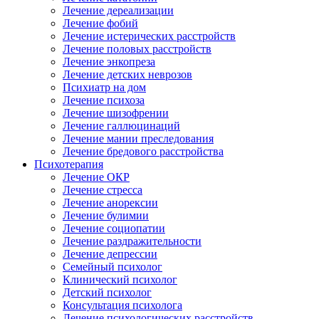
Лечение дереализации
Лечение фобий
Лечение истерических расстройств
Лечение половых расстройств
Лечение энкопреза
Лечение детских неврозов
Психиатр на дом
Лечение психоза
Лечение шизофрении
Лечение галлюцинаций
Лечение мании преследования
Лечение бредового расстройства
Психотерапия
Лечение ОКР
Лечение стресса
Лечение анорексии
Лечение булимии
Лечение социопатии
Лечение раздражительности
Лечение депрессии
Семейный психолог
Клинический психолог
Детский психолог
Консультация психолога
Лечение психологических расстройств