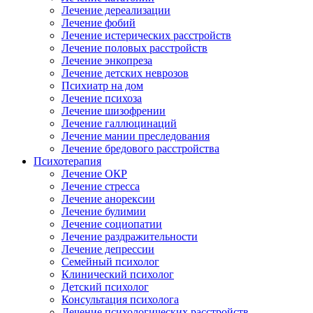
Лечение дереализации
Лечение фобий
Лечение истерических расстройств
Лечение половых расстройств
Лечение энкопреза
Лечение детских неврозов
Психиатр на дом
Лечение психоза
Лечение шизофрении
Лечение галлюцинаций
Лечение мании преследования
Лечение бредового расстройства
Психотерапия
Лечение ОКР
Лечение стресса
Лечение анорексии
Лечение булимии
Лечение социопатии
Лечение раздражительности
Лечение депрессии
Семейный психолог
Клинический психолог
Детский психолог
Консультация психолога
Лечение психологических расстройств