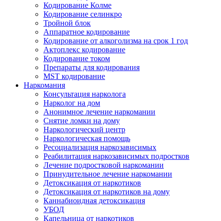
Кодирование Колме
Кодирование селинкро
Тройной блок
Аппаратное кодирование
Кодирование от алкоголизма на срок 1 год
Актоплекс кодирование
Кодирование током
Препараты для кодирования
MST кодирование
Наркомания
Консультация нарколога
Нарколог на дом
Анонимное лечение наркомании
Снятие ломки на дому
Наркологический центр
Наркологическая помощь
Ресоциализация наркозависимых
Реабилитация наркозависимых подростков
Лечение подростковой наркомании
Принудительное лечение наркомании
Детоксикация от наркотиков
Детоксикация от наркотиков на дому
Каннабиоидная детоксикация
УБОД
Капельница от наркотиков