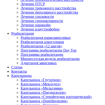
Лечение ПТСР
Лечение тревожного расстройства
Лечение биполярного расстройства
Лечение сонливости
Лечение гиперактивности
Лечение паранойи
Лечение клаустрофобии
Реабилитация
Реабилитация наркозависимых
Реабилитация алкоголиков
Реабилитация «12 шагов»
Программа реабилитации Day Top
Программы реабилитации
Миннесотская модель реабилитации
Адаптация зависимых
Статьи
Контакты
Капельницы
Капельница «Глутатион»
Капельница «Мексидол»
Капельница «Мильгамма»
Капельница «Преднизолон»
Капельница «Стерофундин изотонический»
Капельница «Церебролизин»