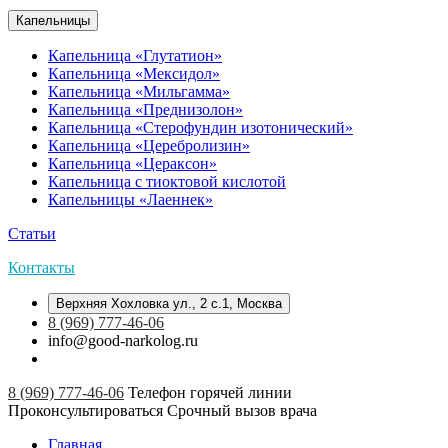
Капельницы
Капельница «Глутатион»
Капельница «Мексидол»
Капельница «Мильгамма»
Капельница «Преднизолон»
Капельница «Стерофундин изотонический»
Капельница «Церебролизин»
Капельница «Цераксон»
Капельница с тиоктовой кислотой
Капельницы «Лаеннек»
Статьи
Контакты
Верхняя Хохловка ул., 2 с.1, Москва
8 (969) 777-46-06
info@good-narkolog.ru
8 (969) 777-46-06
Телефон горячей линии
Проконсультироваться
Срочный вызов врача
Главная