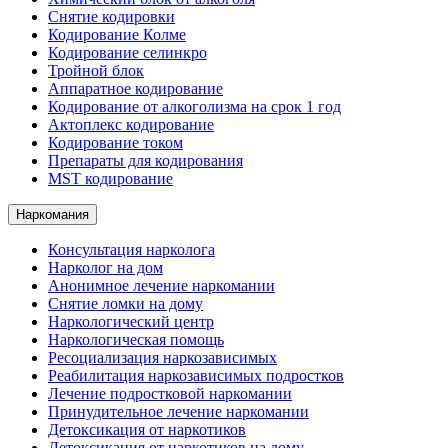
Снятие кодировки
Кодирование Колме
Кодирование селинкро
Тройной блок
Аппаратное кодирование
Кодирование от алкоголизма на срок 1 год
Актоплекс кодирование
Кодирование током
Препараты для кодирования
MST кодирование
Наркомания
Консультация нарколога
Нарколог на дом
Анонимное лечение наркомании
Снятие ломки на дому
Наркологический центр
Наркологическая помощь
Ресоциализация наркозависимых
Реабилитация наркозависимых подростков
Лечение подростковой наркомании
Принудительное лечение наркомании
Детоксикация от наркотиков
Детоксикация от наркотиков на дому