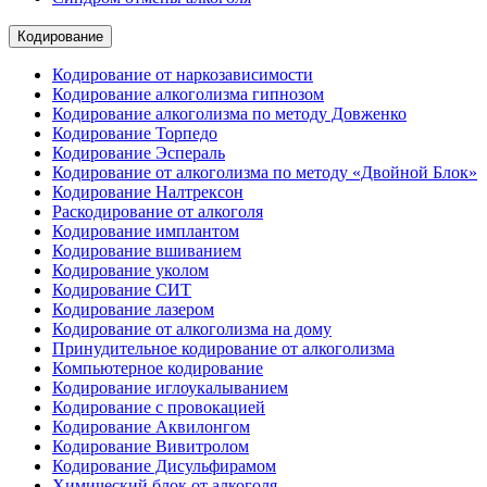
Кодирование
Кодирование от наркозависимости
Кодирование алкоголизма гипнозом
Кодирование алкоголизма по методу Довженко
Кодирование Торпедо
Кодирование Эспераль
Кодирование от алкоголизма по методу «Двойной Блок»
Кодирование Налтрексон
Раскодирование от алкоголя
Кодирование имплантом
Кодирование вшиванием
Кодирование уколом
Кодирование СИТ
Кодирование лазером
Кодирование от алкоголизма на дому
Принудительное кодирование от алкоголизма
Компьютерное кодирование
Кодирование иглоукалыванием
Кодирование с провокацией
Кодирование Аквилонгом
Кодирование Вивитролом
Кодирование Дисульфирамом
Химический блок от алкоголя