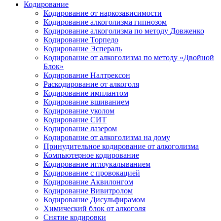
Кодирование
Кодирование от наркозависимости
Кодирование алкоголизма гипнозом
Кодирование алкоголизма по методу Довженко
Кодирование Торпедо
Кодирование Эспераль
Кодирование от алкоголизма по методу «Двойной
Блок»
Кодирование Налтрексон
Раскодирование от алкоголя
Кодирование имплантом
Кодирование вшиванием
Кодирование уколом
Кодирование СИТ
Кодирование лазером
Кодирование от алкоголизма на дому
Принудительное кодирование от алкоголизма
Компьютерное кодирование
Кодирование иглоукалыванием
Кодирование с провокацией
Кодирование Аквилонгом
Кодирование Вивитролом
Кодирование Дисульфирамом
Химический блок от алкоголя
Снятие кодировки