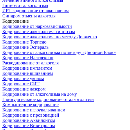
Лечение винного алкоголизма
Гипноз от алкоголизма
ИРТ кодирование от алкоголизма
Синдром отмены алкоголя
Кодирование
Кодирование от наркозависимости
Кодирование алкоголизма гипнозом
Кодирование алкоголизма по методу Довженко
Кодирование Торпедо
Кодирование Эспераль
Кодирование от алкоголизма по методу «Двойной Блок»
Кодирование Налтрексон
Раскодирование от алкоголя
Кодирование имплантом
Кодирование вшиванием
Кодирование уколом
Кодирование СИТ
Кодирование лазером
Кодирование от алкоголизма на дому
Принудительное кодирование от алкоголизма
Компьютерное кодирование
Кодирование иглоукалыванием
Кодирование с провокацией
Кодирование Аквилонгом
Кодирование Вивитролом