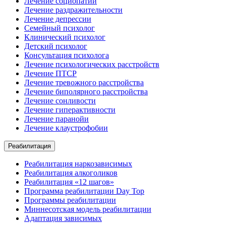
Лечение социопатии
Лечение раздражительности
Лечение депрессии
Семейный психолог
Клинический психолог
Детский психолог
Консультация психолога
Лечение психологических расстройств
Лечение ПТСР
Лечение тревожного расстройства
Лечение биполярного расстройства
Лечение сонливости
Лечение гиперактивности
Лечение паранойи
Лечение клаустрофобии
Реабилитация
Реабилитация наркозависимых
Реабилитация алкоголиков
Реабилитация «12 шагов»
Программа реабилитации Day Top
Программы реабилитации
Миннесотская модель реабилитации
Адаптация зависимых