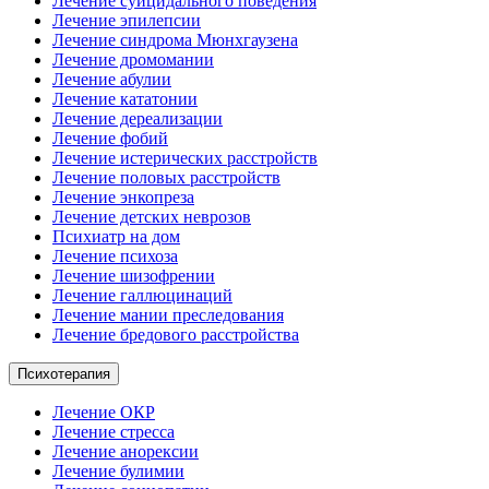
Лечение суицидального поведения
Лечение эпилепсии
Лечение синдрома Мюнхгаузена
Лечение дромомании
Лечение абулии
Лечение кататонии
Лечение дереализации
Лечение фобий
Лечение истерических расстройств
Лечение половых расстройств
Лечение энкопреза
Лечение детских неврозов
Психиатр на дом
Лечение психоза
Лечение шизофрении
Лечение галлюцинаций
Лечение мании преследования
Лечение бредового расстройства
Психотерапия
Лечение ОКР
Лечение стресса
Лечение анорексии
Лечение булимии